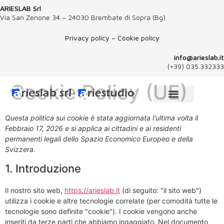
ARIESLAB Srl
Via San Zenone 34 – 24030 Brembate di Sopra (Bg)
Privacy policy
–
Cookie policy
info@arieslab.it
(+39) 035.332333
Cookie Policy (UE)
Questa politica sui cookie è stata aggiornata l'ultima volta il
Febbraio 17, 2026 e si applica ai cittadini e ai residenti
permanenti legali dello Spazio Economico Europeo e della
Svizzera.
1. Introduzione
Il nostro sito web,
https://arieslab.it
(di seguito: "il sito web")
utilizza i cookie e altre tecnologie correlate (per comodità tutte le
tecnologie sono definite "cookie"). I cookie vengono anche
inseriti da terze parti che abbiamo ingaggiato. Nel documento